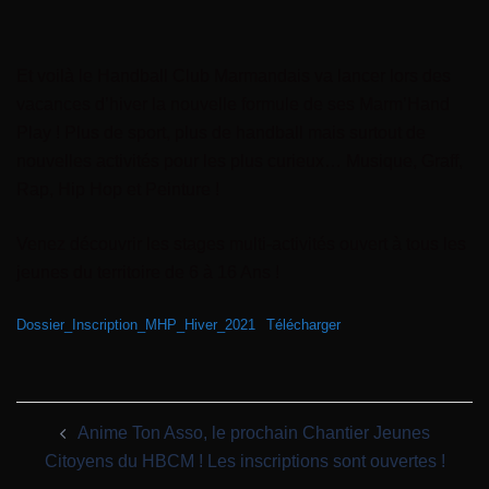
Et voilà le Handball Club Marmandais va lancer lors des
vacances d’hiver la nouvelle formule de ses Marm’Hand
Play ! Plus de sport, plus de handball mais surtout de
nouvelles activités pour les plus curieux… Musique, Graff,
Rap, Hip Hop et Peinture !
Venez découvrir les stages multi-activités ouvert à tous les
jeunes du territoire de 6 à 16 Ans !
Dossier_Inscription_MHP_Hiver_2021
Télécharger
Anime Ton Asso, le prochain Chantier Jeunes
Citoyens du HBCM ! Les inscriptions sont ouvertes !